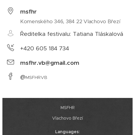
msfhr
Komenského 346, 384 22 Vlachovo Březí
Ředitelka festivalu: Tatiana Tláskalová
+420 605 184 734
msfhr.vb@gmail.com
@
MSFHRVB
MSFHR
Vlachovo Březí
Languages